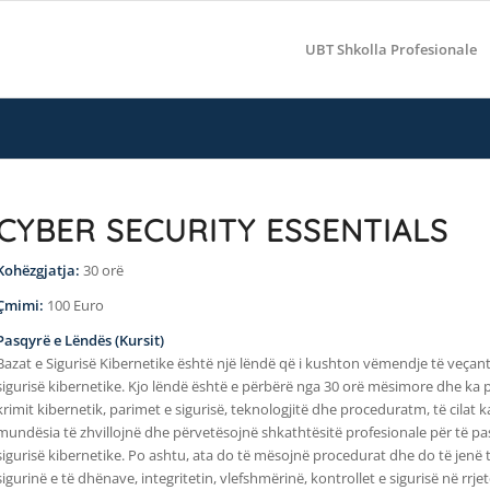
UBT Shkolla Profesionale
CYBER SECURITY ESSENTIALS
Kohëzgjatja:
30 orë
Çmimi:
100 Euro
Pasqyrë e Lëndës (Kursit)
Bazat e Sigurisë Kibernetike është një lëndë që i kushton vëmendje të veçan
sigurisë kibernetike. Kjo lëndë është e përbërë nga 30 orë mësimore dhe ka pë
krimit kibernetik, parimet e sigurisë, teknologjitë dhe proceduratm, të cilat
mundësia të zhvillojnë dhe përvetësojnë shkathtësitë profesionale për të pa
sigurisë kibernetike. Po ashtu, ata do të mësojnë procedurat dhe do të jenë 
sigurinë e të dhënave, integritetin, vlefshmërinë, kontrollet e sigurisë në rrje