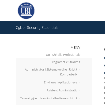
Cyber Security Essentials
MENY
UBT Shkolla Profesionale
Programet e Studimit
Administrator i Sistemeve dhe i Rrjetit
Kompjuterik
Zhvillues i Aplikacioneve
Asistent Administrativ
Teknologji e Informimit dhe Komunikimit