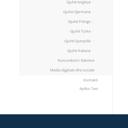
Gjuhë Angleze
Gjuhë Gjermane
Gjuhë Frënge
Gjuhë Turke
Gjuhë Spanjolle
Gjuhë Italiane
Komunikimi i liderëve
Media digjitale dhe sociale
Kontakti
Apliko Tani