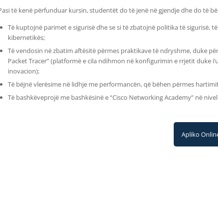
Pasi të kenë përfunduar kursin, studentët do të jenë në gjendje dhe do të bë
Të kuptojnë parimet e sigurisë dhe se si të zbatojnë politika të sigurisë, të
kibernetikës;
Të vendosin në zbatim aftësitë përmes praktikave të ndryshme, duke për
Packet Tracer” (platformë e cila ndihmon në konfigurimin e rrjetit duke i’u
inovacion);
Të bëjnë vlerësime në lidhje me performancën, që bëhen përmes hartimit
Të bashkëveprojë me bashkësinë e “Cisco Networking Academy” në nive
Apliko Onlin