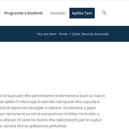
Programet e Studimit
Kontakti
Apliko Tani
You are here:
Home
/
Cyber Security Essentials
të të kuptuarit dhe përvetësimit të elementëve bazë sa i takon
r qëllim t’i informojë studentët mbi tiparet dhe veçoritë e
 kanë të bëjnë me mbrojtjen e rrjeteve. Studentëve u jepet
sur një karierrë sa më të suksesshme në lidhje me fushën e
të aftë për të vënë në zbatim dhe njëkohësisht për të ruajtur
te, serverë dhe të aplikacione përkatëse.