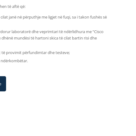
hen të aftë që:
 cilat janë në përputhje me ligjet në fuqi, sa i takon fushës së
dorur laboratorë dhe veprimtari të ndërlidhura me “Cisco
 dhënë mundësi të hartoni skica të cilat bartin risi dhe
 të provimit përfundimtar dhe testeve;
l ndërkombëtar.
e