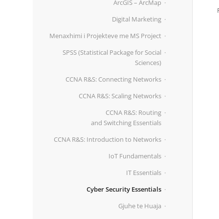
ArcGIS – ArcMap
Digital Marketing
Menaxhimi i Projekteve me MS Project
SPSS (Statistical Package for Social
Sciences)
CCNA R&S: Connecting Networks
CCNA R&S: Scaling Networks
CCNA R&S: Routing
and Switching Essentials
CCNA R&S: Introduction to Networks
IoT Fundamentals
IT Essentials
Cyber Security Essentials
Gjuhe te Huaja