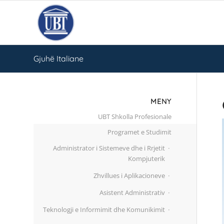
Gjuhë Italiane
MENY
UBT Shkolla Profesionale
Programet e Studimit
Administrator i Sistemeve dhe i Rrjetit
Kompjuterik
Zhvillues i Aplikacioneve
Asistent Administrativ
Teknologji e Informimit dhe Komunikimit