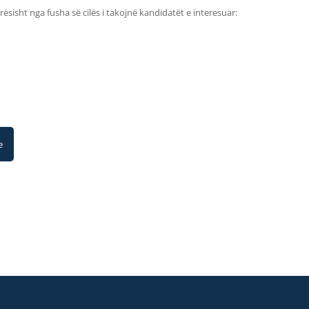
sisht nga fusha së cilës i takojnë kandidatët e interesuar:
e