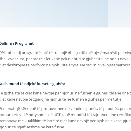
Qëllimi i Programit
Qëllimi i këtij programi është të trajnojë dhe çertifikojë pjesëmarrësit për ni
dhe i avancuar, për ata të cilët kanë pak njohuri të gjuhës italine por u nevoj
cilët dëshirojnë të përforcojnë njohuritë e tyre. Në secilin nivel pjesëmarrësi
Kush mund të ndjekë kurset e gjuhës:
Të gjithë ata të cilët kanë nevojë për njohuri në fushën e gjuhës italiane dhe
cilët kanë nevojë të zgjerojnë njohuritë në fushën e gjuhës për më tutje.
Personat që kërkojnë të promovohen në vendin e punës, të papunët, personat
komuniteteve të ndryshme, në UBT kanë mundësi të trajnohen dhe çertifikoh
personave me kualifikim të lartë të cilët kanë nevojë për njohjen e kësaj gjuhe 
njohuri të mjaftueshme në këtë fushë.