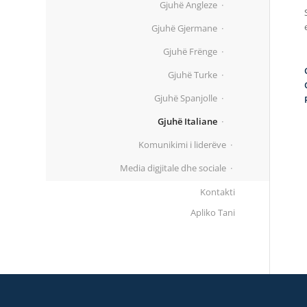
Gjuhë Angleze
Gjuhë Gjermane
Gjuhë Frënge
Gjuhë Turke
Gjuhë Spanjolle
Gjuhë Italiane
Komunikimi i liderëve
Media digjitale dhe sociale
Kontakti
Apliko Tani