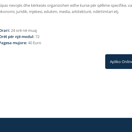
Sipas nevojës dhe kërkesës organizohen edhe kurse për qëllime specifike, varë
ekonomi, juridik, mjekesi, edukim, media, arkitekturë, ndërtimtari etj.
Orari:
24 orë në muaj
Orët për një modul:
72
Pagesa mujore:
40 Euro
Apliko Onlin