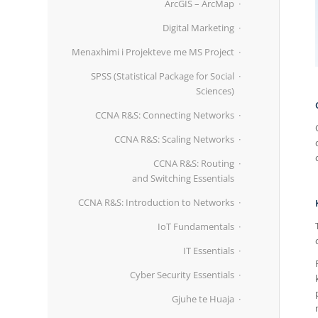
ArcGIS – ArcMap
Digital Marketing
Menaxhimi i Projekteve me MS Project
SPSS (Statistical Package for Social
Sciences)
CCNA R&S: Connecting Networks
CCNA R&S: Scaling Networks
CCNA R&S: Routing
and Switching Essentials
CCNA R&S: Introduction to Networks
IoT Fundamentals
IT Essentials
Cyber Security Essentials
Gjuhe te Huaja