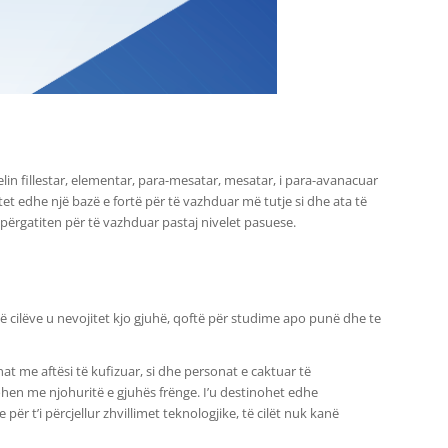
velin fillestar, elementar, para-mesatar, mesatar, i para-avanacuar
itet edhe një bazë e fortë për të vazhduar më tutje si dhe ata të
t përgatiten për të vazhduar pastaj nivelet pasuese.
 të cilëve u nevojitet kjo gjuhë, qoftë për studime apo punë dhe te
 me aftësi të kufizuar, si dhe personat e caktuar të
en me njohuritë e gjuhës frënge. I’u destinohet edhe
për t’i përcjellur zhvillimet teknologjike, të cilët nuk kanë